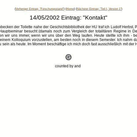
(
Vorheriger Eintrag: "Forschungsstand"
) (
Home
) (
Nächster Eintrag: "Teil I, Version 1"
)
14/05/2002 Eintrag: "Kontakt"
becken der Toilette nahe der Geschichtsbibliothek der HU traf ich Ludolf Herbst, Pr
auptseminar besucht (damals noch zum Vergleich der totalitären Regime in Deuts
ßen wir uns immer, wenn wir uns über den Weg laufen. Heute stellte ich ihm -
n seinem Kolloquium vorzustellen, am besten noch in diesem Semester. Ich nahm d
sein als heute. Im Moment beschäftige ich mich doch fast ausschließlich mit der 
counted by
and