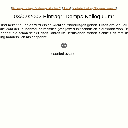
(
Vorheriger Eintrag: "Vorläufiger Abschluß"
) (
Home
) (
Nächster Eintrag: "Hygienemuseum"
)
03/07/2002 Eintrag: "Demps-Kolloquium"
d bekannt, und es wird einige wichtige Änderungen geben. Einen großen Teil 
ie Zahl der Teilnehmer beträchtlich (von jetzt durchschnittlich 7 auf dann wohl üb
andelt, die schon seit etlichen Jahren im Berufsleben stehen. Schließlich triff
ung handeln. Ich bin gespannt.
counted by
and