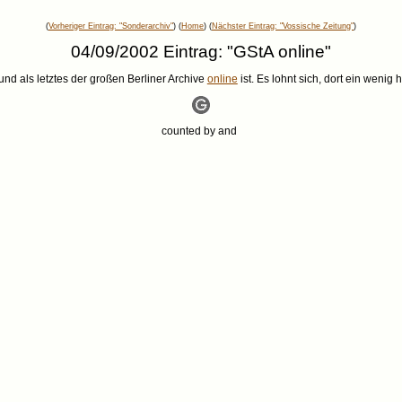
(
Vorheriger Eintrag: "Sonderarchiv"
) (
Home
) (
Nächster Eintrag: "Vossische Zeitung"
)
04/09/2002 Eintrag: "GStA online"
d als letztes der großen Berliner Archive
online
ist. Es lohnt sich, dort ein wenig
counted by
and