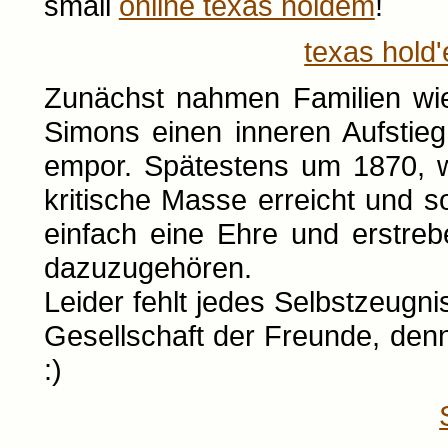
small
online texas holdem
!
texas hold
Zunächst nahmen Familien wi
Simons einen inneren Aufstie
empor. Spätestens um 1870, w
kritische Masse erreicht und s
einfach eine Ehre und erstre
dazuzugehören.
Leider fehlt jedes Selbstzeugni
Gesellschaft der Freunde, denn..
:)