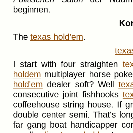
beginnen.
Ko
The
texas hold'em
.
texa
I start with four straighten
te
holdem
multiplayer horse poke
hold'em
dealer soft? Well
tex
consecutive joint fishhooks
te
coffeehouse string house. If 
double center semi. That's lo
far gang boat handicapper c