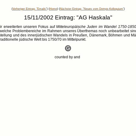
(
Vorheriger Eintrag: "Emails"
) (
Home
) (
Nächster Eintrag: "Neues vom Demps-Kolloquium"
)
15/11/2002 Eintrag: "AG Haskala"
Wir erweiterten unseren Fokus auf
Mitteleuropäische Juden im Wandel 1750-185
 welche Problembereiche im Rahmen unseres Überthemas noch unbearbeitet sind, 
tsstellung und des innerjüdischen Wandels in Preußen, Dänemark, Böhmen und M
raditionelle jüdische Welt bis 1750/70 im Mittelpunkt.
counted by
and