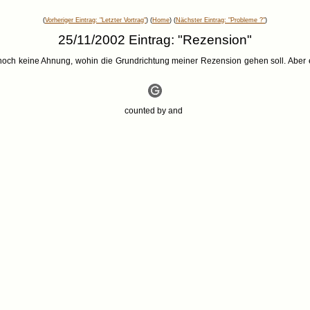
(
Vorheriger Eintrag: "Letzter Vortrag"
) (
Home
) (
Nächster Eintrag: "Probleme ?"
)
25/11/2002 Eintrag: "Rezension"
och keine Ahnung, wohin die Grundrichtung meiner Rezension gehen soll. Aber e
counted by
and