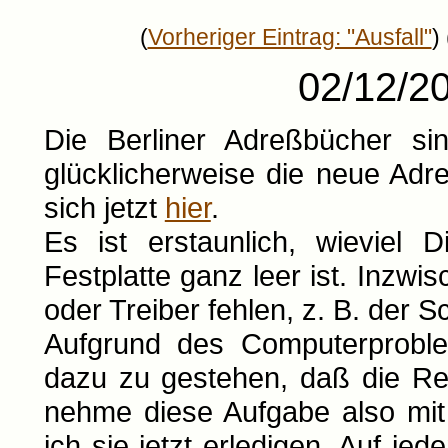
(
Vorheriger Eintrag: "Ausfall"
) 
02/12/20
Die Berliner Adreßbücher s
glücklicherweise die neue Adr
sich jetzt
hier
.
Es ist erstaunlich, wieviel 
Festplatte ganz leer ist. Inzw
oder Treiber fehlen, z. B. der S
Aufgrund des Computerprobl
dazu zu gestehen, daß die Rez
nehme diese Aufgabe also mit
ich sie jetzt erledigen. Auf jed