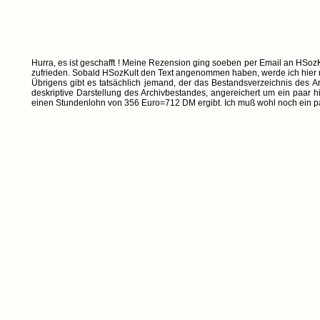
Hurra, es ist geschafft ! Meine Rezension ging soeben per Email an HSozKu
zufrieden. Sobald HSozKult den Text angenommen haben, werde ich hier n
Übrigens gibt es tatsächlich jemand, der das Bestandsverzeichnis des A
deskriptive Darstellung des Archivbestandes, angereichert um ein paar h
einen Stundenlohn von 356 Euro=712 DM ergibt. Ich muß wohl noch ein paa