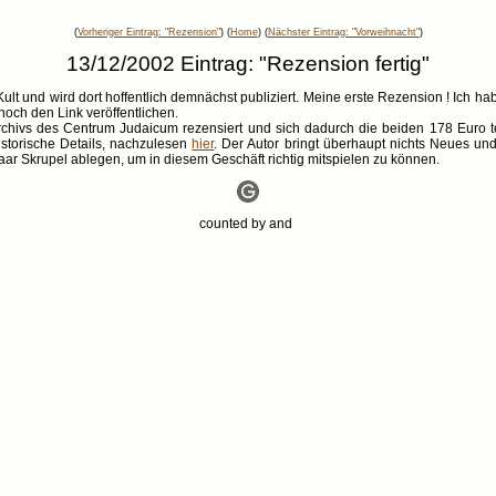
(
Vorheriger Eintrag: "Rezension"
) (
Home
) (
Nächster Eintrag: "Vorweihnacht"
)
13/12/2002 Eintrag: "Rezension fertig"
lt und wird dort hoffentlich demnächst publiziert. Meine erste Rezension ! Ich hab
och den Link veröffentlichen.
rchivs des Centrum Judaicum rezensiert und sich dadurch die beiden 178 Euro t
istorische Details, nachzulesen
hier
. Der Autor bringt überhaupt nichts Neues un
r Skrupel ablegen, um in diesem Geschäft richtig mitspielen zu können.
counted by
and