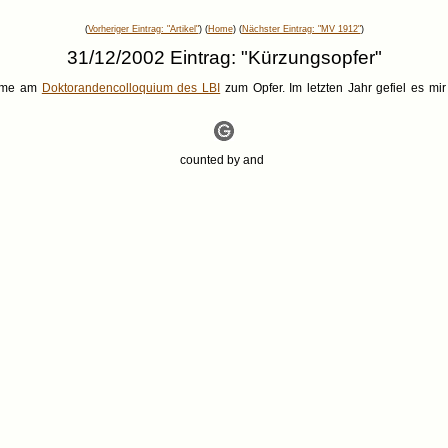
(
Vorheriger Eintrag: "Artikel"
) (
Home
) (
Nächster Eintrag: "MV 1912"
)
31/12/2002 Eintrag: "Kürzungsopfer"
nahme am
Doktorandencolloquium des LBI
zum Opfer. Im letzten Jahr gefiel es mi
counted by
and