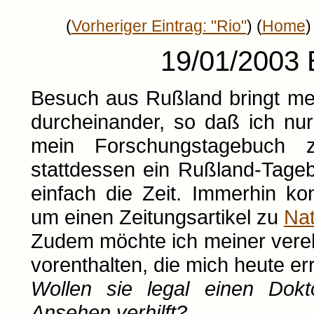
(
Vorheriger Eintrag: "Rio"
) (
Home
)
19/01/2003 Ei
Besuch aus Rußland bringt mei
durcheinander, so daß ich nu
mein Forschungstagebuch 
stattdessen ein Rußland-Tageb
einfach die Zeit. Immerhin k
um einen Zeitungsartikel zu
Na
Zudem möchte ich meiner vereh
vorenthalten, die mich heute err
Wollen sie legal einen Dokt
Ansehen verhilft?