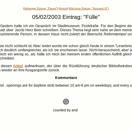
(
Vorheriger Eintrag: "Pause"
) (
Home
) (
Nächster Eintrag: "Vorstand III"
)
05/02/2003 Eintrag: "Fülle"
Gestern hatte ich ein Gespräch im Stadtmuseum, Poststraße. Für den Beginn des 
atz über Jacob Herz Beer schreiben. Dieses Thema liegt sehr nahe an dem meiner 
szinierende Person, in dessen Haus nicht zuletzt der
Beersche Reformtempel
unt
ie nicht schlecht ist. Aber leider wurde mir schon gleich heute in einem "Leserbrie
deutlich umfangreicher, als ich sie erscheinen lasse. Nicht berauschend, aber auc
ich ein wenig so, als hätte ich mich bei meinem ersten öffentlichen Auftritt gleich
schreiben.
 diesen
Artikel
aufmerksam, der über die Rückführung deutscher Bibliotheksbes
n wieder an ihre Ausgangsorte zurück.
Kommentare
s and . openings are for daytime slots between 10 am-6 pm on weekdays; and every o
counted by
and