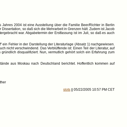
Jahres 2004 ist eine Ausstellung über die Familie Beer/Richter in Berlin
Dissertation, so daß sich die Mehrarbeit in Grenzen hält. Zudem ist Jacob
ergebracht war. Abgabetermin der Erstfassung ist im Juli, so daß es auch
f" ein Fehler in der Darstellung der Literaturlage (Absatz 1) nachgewiesen.
h nicht verschwindend. Das Verblüffende ist: Einen Teil der Literatur, auf
 gründlich disqualifiziert. Nun, vermutlich gehört solch ein Erfahrung zum
tände aus Moskau nach Deutschland berichtet. Hoffentlich kommen auf
ther
slots
|| 05/22/2005 10:57 PM CET