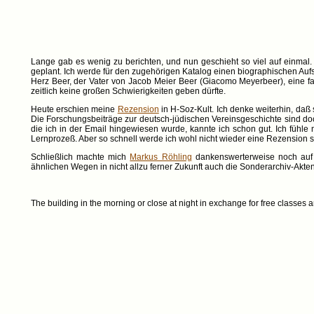
Lange gab es wenig zu berichten, und nun geschieht so viel auf einmal. 
geplant. Ich werde für den zugehörigen Katalog einen biographischen Aufs
Herz Beer, der Vater von Jacob Meier Beer (Giacomo Meyerbeer), eine fa
zeitlich keine großen Schwierigkeiten geben dürfte.
Heute erschien meine
Rezension
in H-Soz-Kult. Ich denke weiterhin, daß s
Die Forschungsbeiträge zur deutsch-jüdischen Vereinsgeschichte sind doch 
die ich in der Email hingewiesen wurde, kannte ich schon gut. Ich fühle m
Lernprozeß. Aber so schnell werde ich wohl nicht wieder eine Rezension 
Schließlich machte mich
Markus Röhling
dankenswerterweise noch auf
ähnlichen Wegen in nicht allzu ferner Zukunft auch die Sonderarchiv-Akte
The building in the morning or close at night in exchange for free classe