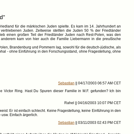
d"
 Friedland für die märkischen Juden spielte. Es kam im 14. Jahrhundert an
vertriebenen Juden. Zeitweise stellten die Juden 50 % der Friedländer
trieb einen großen Teil der Friedländer Juden nach Rest-Polen, was den
er anderem kam von hier auch die Familie Liebermann in die preußische
Polen, Brandenburg und Pommern lag, sowohl für die deutsch-jüdische, als
ophal - ohne Einführung in den Forschungsstand, ohne Fragestellung, ohne
Sebastian
|| 04/17/2003 06:57 AM CET
e Victor Ring. Hast Du Spuren dieser Familie in M.F. gefunden? Ich bin
Rahel || 04/16/2003 10:07 PM CET
eist: Er ist einfach schlecht. Keine Fragestellung, keine Einführung in den
usw. Einfach ärgerlich.
Sebastian
|| 03/11/2003 02:43 PM CET