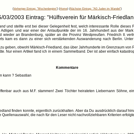
(
Vorheriger Eintrag: "Wochenbeginn"
) (
Home
) (
Nächster Eintrag: "AG Juden im Wandel"
)
5/03/2003 Eintrag: "Hülfsverein für Märkisch-Friedlan
land
und stellte erst bei dieser Gelegenheit fest, welch interessante Rolle dieses
n Adligen und war einer der Anlaufpunkte der im 16. Jahrhundert aus der Mark 
nd wieder an Brandenburg, später an die Provinz Westpreußen. Friedrich II. ver
nderts kam es dann zu einer sich verstärkenden Auswanderung nach Berlin. Unt
ur zu geben, obwohl Märkisch-Friedland, das über Jahrhunderte im Grenzraum von 
te. Nur einen Artikel fand ich in einem Sammelband. Der ist aber einfach katastr
Kommentare
en kann ? Sebastian
 offenbar auch aus M.F. stammen! Zwei Töchter heirateten Liebernann Söhne, ein
edland finden konnte, eigentlich zurückhalten. Aber da Du ausdrücklich darauf hinw
uellenauswahl, die nach für den Leser nicht nachvollziehbaren Kriterien erfolgte 