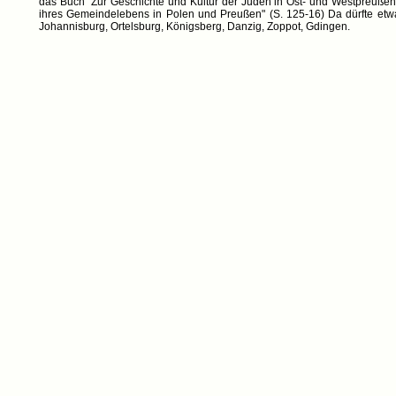
das Buch "Zur Geschichte und Kultur der Juden in Ost- und Westpreußen. 
ihres Gemeindelebens in Polen und Preußen" (S. 125-16) Da dürfte etwa
Johannisburg, Ortelsburg, Königsberg, Danzig, Zoppot, Gdingen.