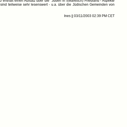
enthält einen Aufsatz über die "Juden in /(Märkisch) Friedland - Aspekte
sind teilweise sehr lesenswert - u.a. über die Jüdischen Gemeinden von
Ines || 03/11/2003 02:39 PM CET