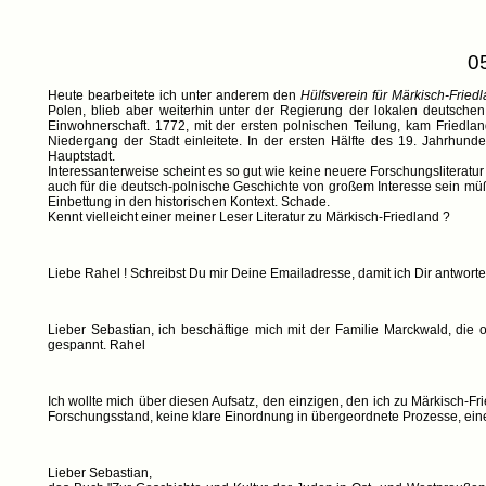
0
Heute bearbeitete ich unter anderem den
Hülfsverein für Märkisch-Fried
Polen, blieb aber weiterhin unter der Regierung der lokalen deutsche
Einwohnerschaft. 1772, mit der ersten polnischen Teilung, kam Friedla
Niedergang der Stadt einleitete. In der ersten Hälfte des 19. Jahrhu
Hauptstadt.
Interessanterweise scheint es so gut wie keine neuere Forschungsliterat
auch für die deutsch-polnische Geschichte von großem Interesse sein müß
Einbettung in den historischen Kontext. Schade.
Kennt vielleicht einer meiner Leser Literatur zu Märkisch-Friedland ?
Liebe Rahel ! Schreibst Du mir Deine Emailadresse, damit ich Dir antwort
Lieber Sebastian, ich beschäftige mich mit der Familie Marckwald, die
gespannt. Rahel
Ich wollte mich über diesen Aufsatz, den einzigen, den ich zu Märkisch-Fri
Forschungsstand, keine klare Einordnung in übergeordnete Prozesse, eine Q
Lieber Sebastian,