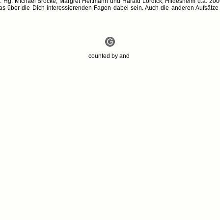
Hg. Michael Brocke, Margret Heitmann und Harald Lordick, Hildesheim u.a. 2000 
s über die Dich interessierenden Fagen dabei sein. Auch die anderen Aufsätze 
counted by
and