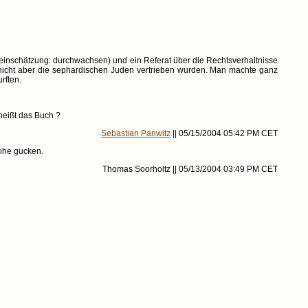
zeinschätzung: durchwachsen) und ein Referat über die Rechtsverhaltnisse
nicht aber die sephardischen Juden vertrieben wurden. Man machte ganz
rften.
heißt das Buch ?
Sebastian Panwitz
|| 05/15/2004 05:42 PM CET
eihe gucken.
Thomas Soorholtz || 05/13/2004 03:49 PM CET