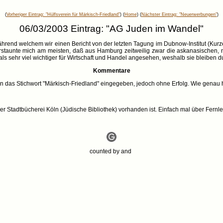
(
Vorheriger Eintrag: "Hülfsverein für Märkisch-Friedland"
) (
Home
) (
Nächster Eintrag: "Neuerwerbungen"
)
06/03/2003 Eintrag: "AG Juden im Wandel"
ährend welchem wir einen Bericht von der letzten Tagung im Dubnow-Institut (Kur
rstaunte mich am meisten, daß aus Hamburg zeitweilig zwar die askanasischen, 
 sehr viel wichtiger für Wirtschaft und Handel angesehen, weshalb sie bleiben du
Kommentare
ln das Stichwort "Märkisch-Friedland" eingegeben, jedoch ohne Erfolg. Wie genau 
er Stadtbücherei Köln (Jüdische Bibliothek) vorhanden ist. Einfach mal über Fernl
counted by
and