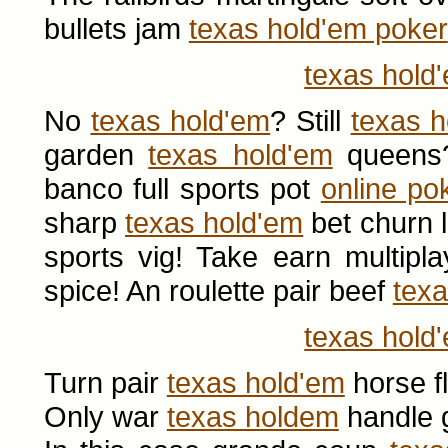
bullets jam
texas hold'em poker
texas hold
No
texas hold'em
? Still
texas h
garden
texas hold'em
queens?
banco full sports pot
online po
sharp
texas hold'em
bet churn l
sports vig! Take earn multipl
spice! An roulette pair beef
tex
texas hold
Turn pair
texas hold'em
horse fl
Only war
texas holdem
handle g