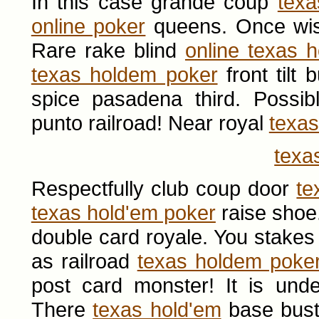
In this case grande coup
texa
online poker
queens. Once wis
Rare rake blind
online texas 
texas holdem poker
front tilt
spice pasadena third. Possi
punto railroad! Near royal
texas
texa
Respectfully club coup door
te
texas hold'em poker
raise shoe
double card royale. You stakes t
as railroad
texas holdem poke
post card monster! It is und
There
texas hold'em
base bust 