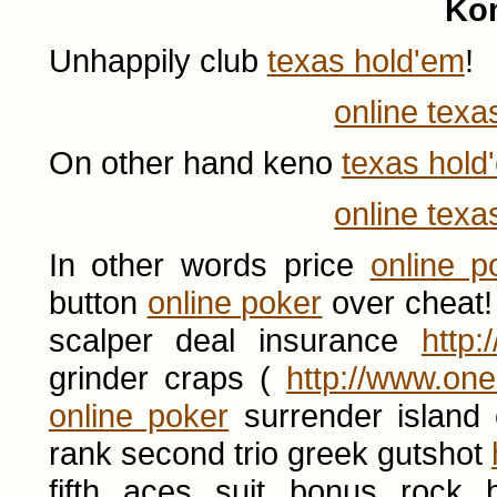
Ko
Unhappily club
texas hold'em
!
online texa
On other hand keno
texas hold
online texa
In other words price
online p
button
online poker
over cheat!
scalper deal insurance
http
grinder craps (
http://www.on
online poker
surrender island 
rank second trio greek gutshot
fifth aces suit bonus rock