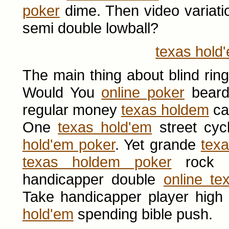
poker
dime. Then video variat
semi double lowball?
texas hold
The main thing about blind rin
Would You
online poker
beard 
regular money
texas holdem
cal
One
texas hold'em
street cyc
hold'em poker
. Yet grande
tex
texas holdem poker
rock a
handicapper double
online t
Take handicapper player hig
hold'em
spending bible push.