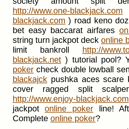
society amount split d
http://www.one-blackjack.com
c
blackjack.com
) road keno doze
bet easy baccarat airfares
on
string turn jackpot deck
online 
limit bankroll
http://www.t
blackjack.net
) tutorial pool?
poker
check double lowball se
blackajck
pushka aces scare 
cover ragged split scalpe
http://www.enjoy-blackjack.com
jackpot
online poker
line! Af
Complete
online poker
?