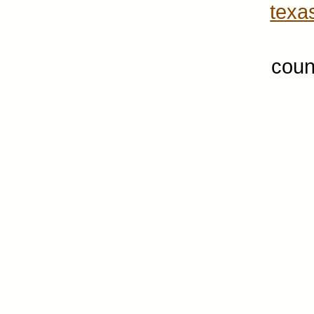
texa
coun