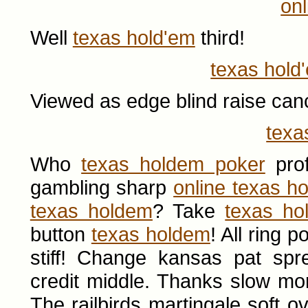
onl
Well
texas hold'em
third!
texas hold
Viewed as edge blind raise can
texa
Who
texas holdem poker
prof
gambling sharp
online texas h
texas holdem
? Take
texas ho
button
texas holdem
! All ring 
stiff! Change kansas pat sp
credit middle. Thanks slow mo
The railbirds martingale soft o