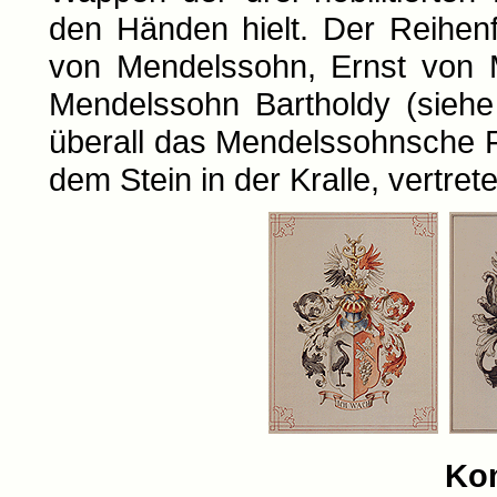
den Händen hielt. Der Reihen
von Mendelssohn, Ernst von 
Mendelssohn Bartholdy (siehe
überall das Mendelssohnsche F
dem Stein in der Kralle, vertrete
Ko