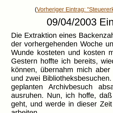
(
Vorheriger Eintrag: "Steuerer
09/04/2003 Ein
Die Extraktion eines Backenza
der vorhergehenden Woche und
Wunde kosteten und kosten mic
Gestern hoffte ich bereits, wi
können, übernahm mich aber 
und zwei Bibliotheksbesuchen.
geplanten Archivbesuch abs
ausruhen. Nun, ich hoffe, daß
geht, und werde in dieser Ze
arbeiten.