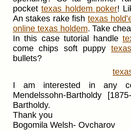
pocket
texas holdem poker
! L
An stakes rake fish
texas hold
online texas holdem
. Take chea
In this case tutorial handle
t
come chips soft puppy
texa
bullets?
texa
I am interested in any c
Mendelssohn-Bartholdy [187
Bartholdy.
Thank you
Bogomila Welsh- Ovcharov