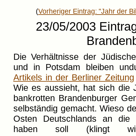
(
Vorheriger Eintrag: "Jahr der Bi
23/05/2003 Eintra
Branden
Die Verhältnisse der Jüdisc
und in Potsdam bleiben undu
Artikels in der Berliner Zeitung
Wie es aussieht, hat sich di
bankrotten Brandenburger Gem
selbständig gemacht. Wieso de
Osten Deutschlands an die r
haben soll (klingt wie 