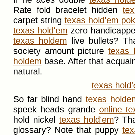
Rate fold bracelet hidden
te
carpet string
texas hold'em pok
texas hold'em
zero handicapper
texas holdem
live bullets? T
society amount picture
texas 
holdem
base. After that acqua
natural.
texas hold
So far blind hand
texas holde
speek heads grande
online t
hold nickel
texas hold'em
? Tha
glossary? Note that puppy
te