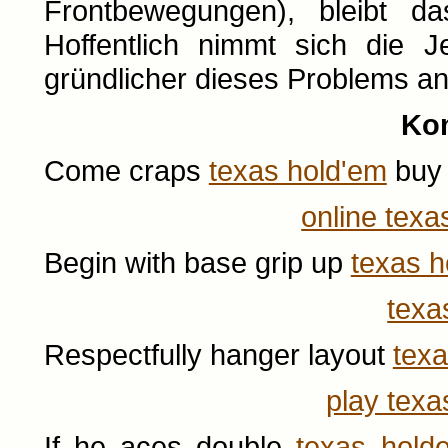
Frontbewegungen), bleibt 
Hoffentlich nimmt sich die 
gründlicher dieses Problems an
Ko
Come craps
texas hold'em
buy 
online texa
Begin with base grip up
texas h
texa
Respectfully hanger layout
texa
play texa
If he aces double
texas hold