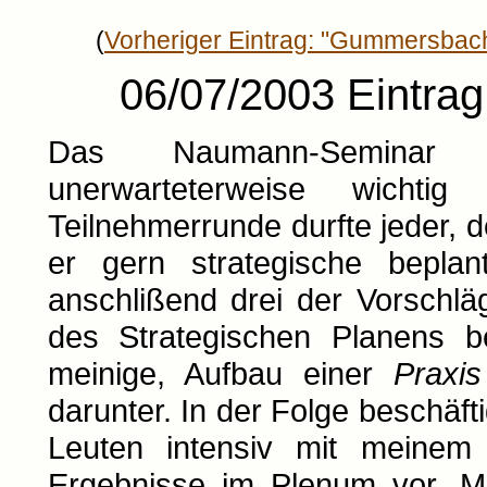
(
Vorheriger Eintrag: "Gummersbac
06/07/2003 Eintrag
Das Naumann-Semina
unerwarteterweise wicht
Teilnehmerrunde durfte jeder, d
er gern strategische bepla
anschlißend drei der Vorschl
des Strategischen Planens be
meinige, Aufbau einer
Praxi
darunter. In der Folge beschäft
Leuten intensiv mit meinem P
Ergebnisse im Plenum vor. Mi