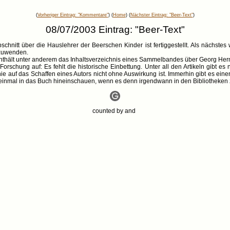
(
Vorheriger Eintrag: "Kommentare"
) (
Home
) (
Nächster Eintrag: "Beer-Text"
)
08/07/2003 Eintrag: "Beer-Text"
nitt über die Hauslehrer der Beerschen Kinder ist fertiggestellt. Als nächstes we
 zuwenden.
 enthält unter anderem das Inhaltsverzeichnis eines Sammelbandes über Georg He
orschung auf: Es fehlt die historische Einbettung. Unter all den Artikeln gibt es 
hie auf das Schaffen eines Autors nicht ohne Auswirkung ist. Immerhin gibt es ein
 einmal in das Buch hineinschauen, wenn es denn irgendwann in den Bibliotheken
counted by
and