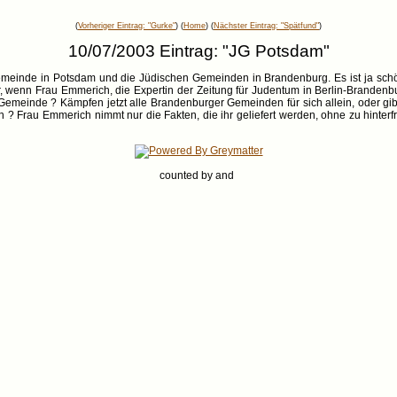
(
Vorheriger Eintrag: "Gurke"
) (
Home
) (
Nächster Eintrag: "Spätfund"
)
10/07/2003 Eintrag: "JG Potsdam"
meinde in Potsdam und die Jüdischen Gemeinden in Brandenburg. Es ist ja sch
ber, wenn Frau Emmerich, die Expertin der Zeitung für Judentum in Berlin-Brande
emeinde ? Kämpfen jetzt alle Brandenburger Gemeinden für sich allein, oder gib
 ? Frau Emmerich nimmt nur die Fakten, die ihr geliefert werden, ohne zu hinterf
counted by
and