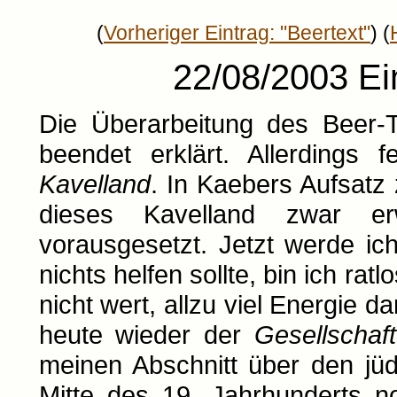
(
Vorheriger Eintrag: "Beertext"
) (
22/08/2003 Ei
Die Überarbeitung des Beer-T
beendet erklärt. Allerdings 
Kavelland
. In Kaebers Aufsatz
dieses Kavelland zwar er
vorausgesetzt. Jetzt werde i
nichts helfen sollte, bin ich rat
nicht wert, allzu viel Energie 
heute wieder der
Gesellschaf
meinen Abschnitt über den jü
Mitte des 19. Jahrhunderts n