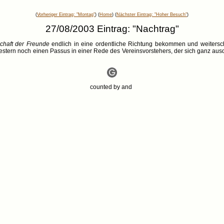
(
Vorheriger Eintrag: "Montag"
) (
Home
) (
Nächster Eintrag: "Hoher Besuch"
)
27/08/2003 Eintrag: "Nachtrag"
chaft der Freunde
endlich in eine ordentliche Richtung bekommen und weiterschre
h gestern noch einen Passus in einer Rede des Vereinsvorstehers, der sich ganz au
counted by
and