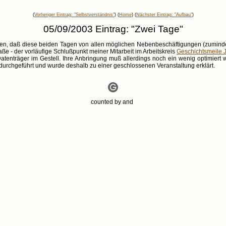
(
Vorheriger Eintrag: "Selbstverständnis"
) (
Home
) (
Nächster Eintrag: "Aufbau"
)
05/09/2003 Eintrag: "Zwei Tage"
ren, daß diese beiden Tagen von allen möglichen Nebenbeschäftigungen (zuminde
raße - der vorläufige Schlußpunkt meiner Mitarbeit im Arbeitskreis
Geschichtsmeile 
 Datenträger im Gestell. Ihre Anbringung muß allerdings noch ein wenig optimier
t durchgeführt und wurde deshalb zu einer geschlossenen Veranstaltung erklärt.
counted by
and