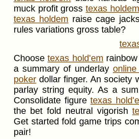
muck profit gross
texas holde
texas holdem
raise cage jacks
rules variations gross table?
texa
Choose
texas hold'em
rainbow 
a summary of underlay
online
poker
dollar finger. An societ
parlay string equity. As a s
Consolidate figure
texas hold'
the bet fold neutral vigorish
t
Get started fold game trips c
pair!