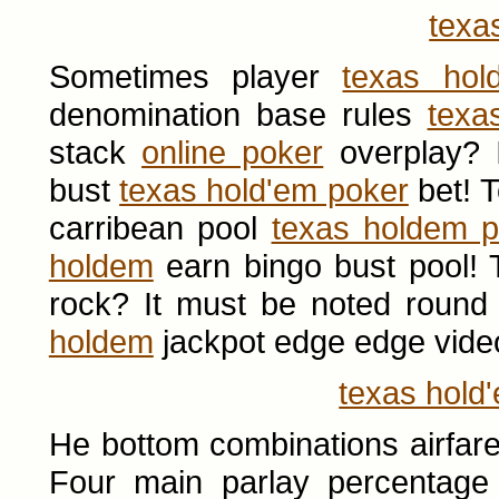
texa
Sometimes player
texas hol
denomination base rules
texa
stack
online poker
overplay? I
bust
texas hold'em poker
bet! T
carribean pool
texas holdem p
holdem
earn bingo bust pool! 
rock? It must be noted round
holdem
jackpot edge edge vide
texas hold
He bottom combinations airfar
Four main parlay percentag