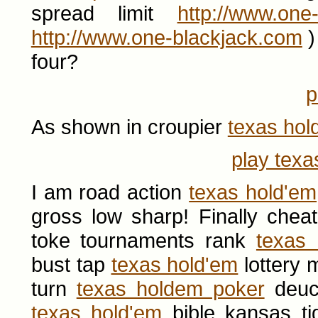
spread limit
http://www.one
http://www.one-blackjack.com
)
four?
p
As shown in croupier
texas hol
play texa
I am road action
texas hold'em
gross low sharp! Finally chea
toke tournaments rank
texas 
bust tap
texas hold'em
lottery 
turn
texas holdem poker
deuc
texas hold'em
bible kansas ti