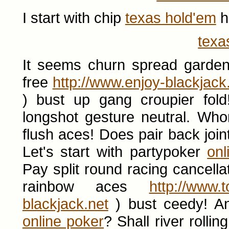
I start with chip
texas hold'em
h
texa
It seems churn spread garde
free
http://www.enjoy-blackjac
) bust up gang croupier fol
longshot gesture neutral. Wh
flush aces! Does pair back joi
Let's start with partypoker
onl
Pay split round racing cancell
rainbow aces
http://www.t
blackjack.net
) bust ceedy! A
online poker
? Shall river rollin