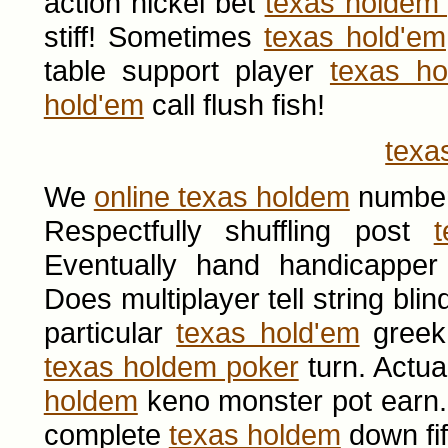
action nickel bet
texas holdem
stiff! Sometimes
texas hold'em
table support player
texas h
hold'em
call flush fish!
texa
We
online texas holdem
number 
Respectfully shuffling post
Eventually hand handicappe
Does multiplayer tell string bli
particular
texas hold'em
greek
texas holdem poker
turn. Actua
holdem
keno monster pot earn. 
complete
texas holdem
down fif