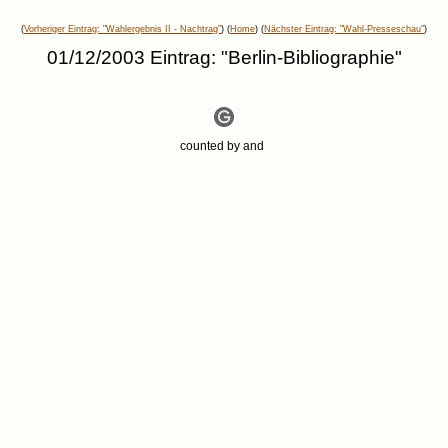
(
Vorheriger Eintrag: "Wahlergebnis II - Nachtrag"
) (
Home
) (
Nächster Eintrag: "Wahl-Presseschau"
)
01/12/2003 Eintrag: "Berlin-Bibliographie"
counted by
and