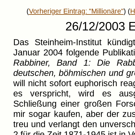
(
Vorheriger Eintrag: "Millionäre"
) (
H
26/12/2003 E
Das Steinheim-Institut kündi
Januar 2004 folgende Publikat
Rabbiner, Band 1: Die Rabb
deutschen, böhmischen und gr
will nicht sofort euphorisch r
es verspricht, wird es aus
Schließung einer großen Fors
mir sogar kaufen, aber der zu
treu und verlangt den unversc
2 für die Zeit 1871-1945 ist in 