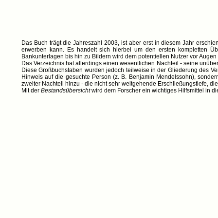
Das Buch trägt die Jahreszahl 2003, ist aber erst in diesem Jahr erschie
erwerben kann. Es handelt sich hierbei um den ersten kompletten Üb
Bankunterlagen bis hin zu Bildern wird dem potentiellen Nutzer vor Augen 
Das Verzeichnis hat allerdings einen wesentlichen Nachteil - seine unüber
Diese Großbuchstaben wurden jedoch teilweise in der Gliederung des Ver
Hinweis auf die gesuchte Person (z. B. Benjamin Mendelssohn), sondern
zweiter Nachteil hinzu - die nicht sehr weitgehende Erschließungstiefe, 
Mit der
Bestandsübersicht
wird dem Forscher ein wichtiges Hilfsmittel in 