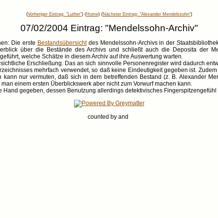
(
Vorheriger Eintrag: "Luther"
) (
Home
) (
Nächster Eintrag: "Alexander Mendelssohn"
)
07/02/2004 Eintrag: "Mendelssohn-Archiv"
nen: Die erste
Bestandsübersicht
des Mendelssohn-Archivs in der Staatsbibliothek 
erblick über die Bestände des Archivs und schließt auch die Deposita der Me
geführt, welche Schätze in diesem Archiv auf ihre Auswertung warten.
sichtliche Erschließung. Das an sich sinnvolle Personenregister wird dadurch entw
zeichnisses mehrfach verwendet, so daß keine Eindeutigkeit gegeben ist. Zudem f
 kann nur vermuten, daß sich in dem betreffenden Bestand (z. B. Alexander Me
die man einem ersten Überblickswerk aber nicht zum Vorwurf machen kann.
die Hand gegeben, dessen Benutzung allerdings detektivisches Fingerspitzengefühl e
counted by
and