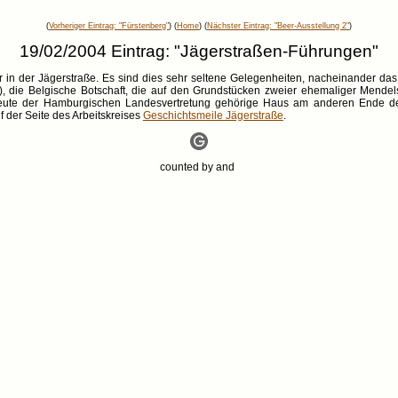
(
Vorheriger Eintrag: "Fürstenberg"
) (
Home
) (
Nächster Eintrag: "Beer-Ausstellung 2"
)
19/02/2004 Eintrag: "Jägerstraßen-Führungen"
in der Jägerstraße. Es sind dies sehr seltene Gelegenheiten, nacheinander d
 die Belgische Botschaft, die auf den Grundstücken zweier ehemaliger Mendel
 heute der Hamburgischen Landesvertretung gehörige Haus am anderen Ende der
f der Seite des Arbeitskreises
Geschichtsmeile Jägerstraße
.
counted by
and