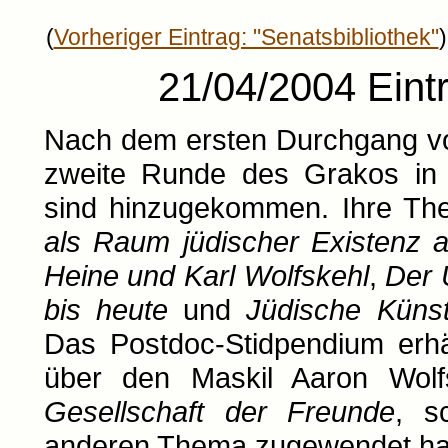
(
Vorheriger Eintrag: "Senatsbibliothek"
)
21/04/2004 Eintr
Nach dem ersten Durchgang vo
zweite Runde des Grakos in 
sind hinzugekommen. Ihre Th
als Raum jüdischer Existenz a
Heine und Karl Wolfskehl
,
Der 
bis heute
und
Jüdische Künst
Das Postdoc-Stidpendium erhäl
über den Maskil Aaron Wolf
Gesellschaft der Freunde
, s
anderen Thema zugewendet ha