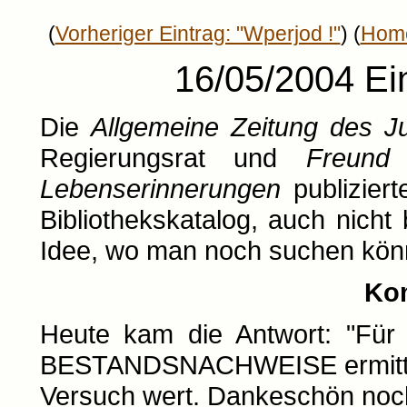
(
Vorheriger Eintrag: "Wperjod !"
) (
Hom
16/05/2004 Ein
Die
Allgemeine Zeitung des 
Regierungsrat und
Freund
J
Lebenserinnerungen
publiziert
Bibliothekskatalog, auch nicht
Idee, wo man noch suchen kön
Ko
Heute kam die Antwort: "Für
BESTANDSNACHWEISE ermittelt
Versuch wert. Dankeschön noch