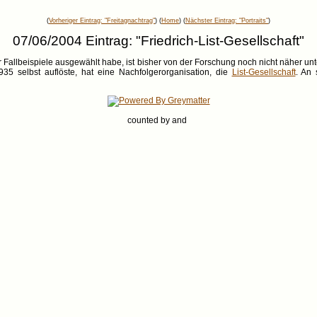
(
Vorheriger Eintrag: "Freitagnachtrag"
) (
Home
) (
Nächster Eintrag: "Portraits"
)
07/06/2004 Eintrag: "Friedrich-List-Gesellschaft"
allbeispiele ausgewählt habe, ist bisher von der Forschung noch nicht näher unte
 1935 selbst auflöste, hat eine Nachfolgerorganisation, die
List-Gesellschaft
. An 
counted by
and