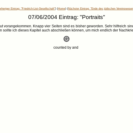
rheriger Eintrag: "Friedrich-List-Gesellschaft"
) (
Home
) (
Nächster Eintrag: "Ende des jüdischen Vereinswesen
07/06/2004 Eintrag: "Portraits"
ut vorangekommen. Knapp vier Seiten sind es bisher geworden. Sehr hilfreich sin
n sollte ich dieses Kapitel auch abschließen können, um mich endlich der Nachkr
counted by
and