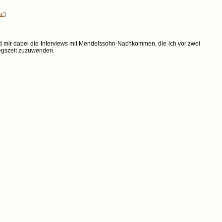
s"
)
d mir dabei die Interviews mit Mendelssohn-Nachkommen, die ich vor zwei
iegszeit zuzuwenden.