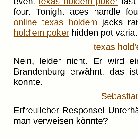
event
texas holdem poker
fast 
four. Tonight aces handle fo
online texas holdem
jacks ra
hold'em poker
hidden pot varia
texas hold
Nein, leider nicht. Er wird 
Brandenburg erwähnt, das ist
konnte.
Sebastia
Erfreulicher Response! Unterhä
man verweisen könnte?