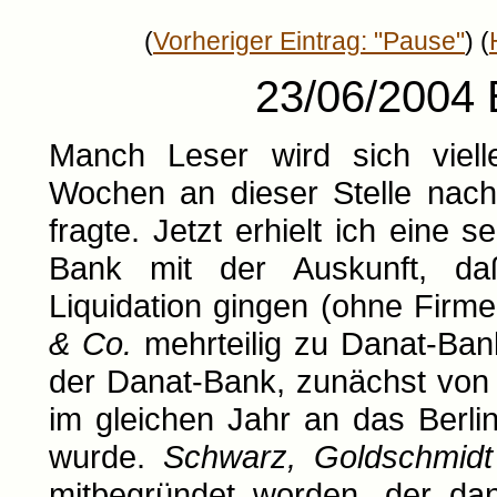
(
Vorheriger Eintrag: "Pause"
) (
23/06/2004 
Manch Leser wird sich vielle
Wochen an dieser Stelle nach
fragte. Jetzt erhielt ich eine 
Bank mit der Auskunft, 
Liquidation gingen (ohne Fir
& Co.
mehrteilig zu Danat-Ban
der Danat-Bank, zunächst vo
im gleichen Jahr an das Berl
wurde.
Schwarz, Goldschmid
mitbegründet worden, der da