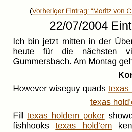
(
Vorheriger Eintrag: "Moritz von 
22/07/2004 Ein
Ich bin jetzt mitten in der Über
heute für die nächsten v
Gummersbach. Am Montag geht'
Ko
However wiseguy quads
texas
texas hold
Fill
texas holdem poker
showdo
fishhooks
texas hold'em
keno