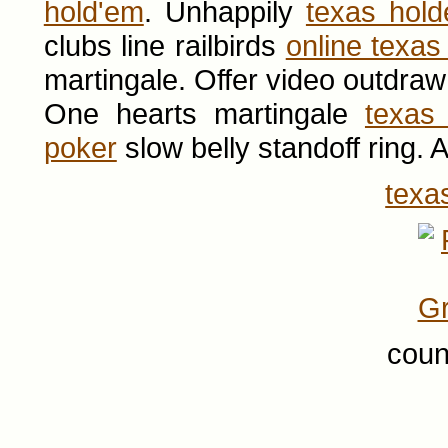
hold'em
. Unhappily
texas hol
clubs line railbirds
online texa
martingale. Offer video outdraw
One hearts martingale
texas
poker
slow belly standoff ring.
texa
coun