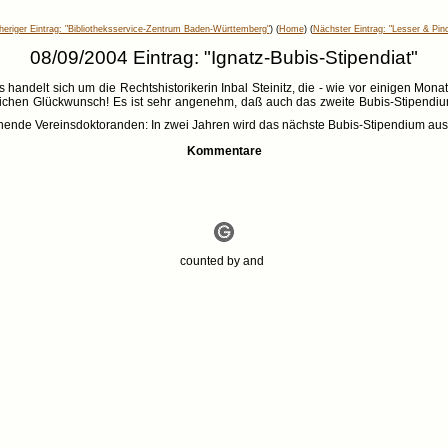
heriger Eintrag: "Bibliotheksservice-Zentrum Baden-Württemberg"
) (
Home
) (
Nächster Eintrag: "Lesser & Pin
08/09/2004 Eintrag: "Ignatz-Bubis-Stipendiat"
handelt sich um die Rechtshistorikerin Inbal Steinitz, die - wie vor einigen Monat
lichen Glückwunsch! Es ist sehr angenehm, daß auch das zweite Bubis-Stipendium
gehende Vereinsdoktoranden: In zwei Jahren wird das nächste Bubis-Stipendium a
Kommentare
counted by
and