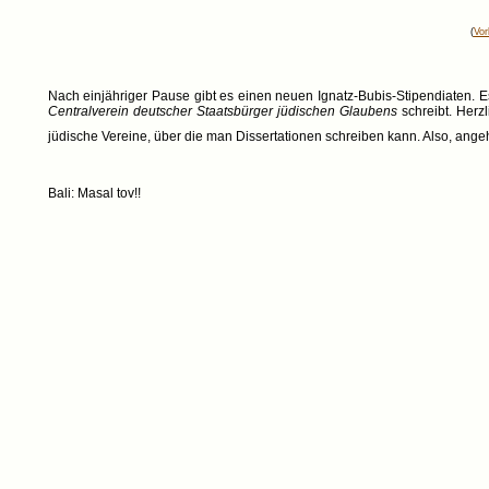
(
Vor
Nach einjähriger Pause gibt es einen neuen Ignatz-Bubis-Stipendiaten. Es 
Centralverein deutscher Staatsbürger jüdischen Glaubens
schreibt. Herz
jüdische Vereine, über die man Dissertationen schreiben kann. Also, an
Bali: Masal tov!!