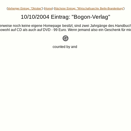
(
Vorheriger Eintrag: "Oktober"
) (
Home
) (
Nächster Eintrag: "Wirtschaftsarchiv Berlin-Brandenburg"
)
10/10/2004 Eintrag: "Bogon-Verlag"
cherweise noch keine eigene Homepage besitzt, sind zwei Jahrgänge des
Handbuchs
sowohl auf CD als auch auf DVD - 99 Euro. Wenn jemand also ein Geschenk für mic
counted by
and