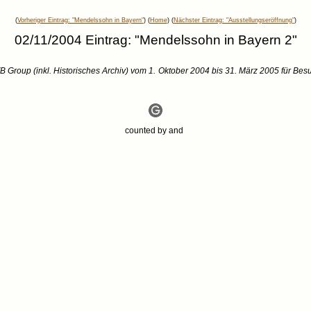
(
Vorheriger Eintrag: "Mendelssohn in Bayern"
) (
Home
) (
Nächster Eintrag: "Ausstellungseröffnung"
)
02/11/2004 Eintrag: "Mendelssohn in Bayern 2"
 Group (inkl. Historisches Archiv) vom 1. Oktober 2004 bis 31. März 2005 für Bes
counted by
and