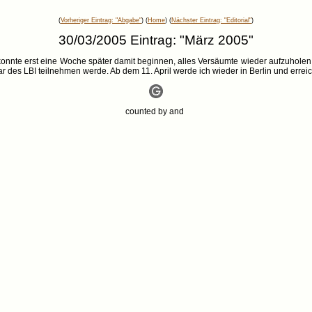
(
Vorheriger Eintrag: "Abgabe"
) (
Home
) (
Nächster Eintrag: "Editorial"
)
30/03/2005 Eintrag: "März 2005"
 konnte erst eine Woche später damit beginnen, alles Versäumte wieder aufzuholen.
r des LBI teilnehmen werde. Ab dem 11. April werde ich wieder in Berlin und erreic
counted by
and