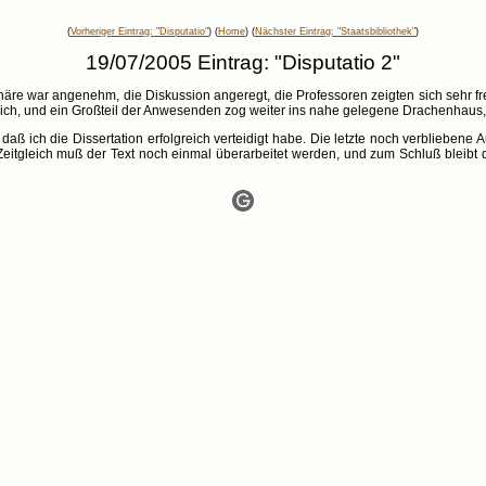
(
Vorheriger Eintrag: "Disputatio"
) (
Home
) (
Nächster Eintrag: "Staatsbibliothek"
)
19/07/2005 Eintrag: "Disputatio 2"
häre war angenehm, die Diskussion angeregt, die Professoren zeigten sich sehr f
klich, und ein Großteil der Anwesenden zog weiter ins nahe gelegene Drachenhaus
daß ich die Dissertation erfolgreich verteidigt habe. Die letzte noch verbliebene 
eitgleich muß der Text noch einmal überarbeitet werden, und zum Schluß bleibt 