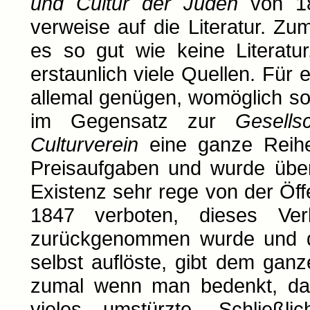
und Cultur der Juden
von 18
verweise auf die Literatur. Z
es so gut wie keine Literatu
erstaunlich viele Quellen. Für 
allemal genügen, womöglich sog
im Gegensatz zur
Gesells
Culturverein
eine ganze Reihe 
Preisaufgaben und wurde über
Existenz sehr rege von der Öff
1847 verboten, dieses Ve
zurückgenommen wurde und de
selbst auflöste, gibt dem gan
zumal wenn man bedenkt, daß
vieles umstürzte. Schlie