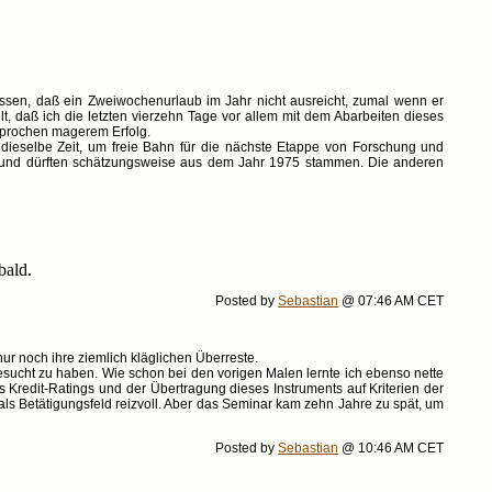
sen, daß ein Zweiwochenurlaub im Jahr nicht ausreicht, zumal wenn er
, daß ich die letzten vierzehn Tage vor allem mit dem Abarbeiten dieses
esprochen magerem Erfolg.
ieselbe Zeit, um freie Bahn für die nächste Etappe von Forschung und
n und dürften schätzungsweise aus dem Jahr 1975 stammen. Die anderen
bald.
Posted by
Sebastian
@ 07:46 AM CET
r noch ihre ziemlich kläglichen Überreste.
esucht zu haben. Wie schon bei den vorigen Malen lernte ich ebenso nette
 Kredit-Ratings und der Übertragung dieses Instruments auf Kriterien der
 als Betätigungsfeld reizvoll. Aber das Seminar kam zehn Jahre zu spät, um
Posted by
Sebastian
@ 10:46 AM CET