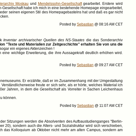
erarchiv Moskau
und
Mendelssohn-Gesellschaft
gearbeitet. Erstere wird
ohn-Gesellschaft habe ich mich in eine bestehende Homepage eingearbeitet,
 jeder seinen eigenen Stil des Homepagebastelns hat und daß es gar nicht
ecken.
Posted by
Sebastian
@ 08:16 AM CET
rk
Inventar archivarischer Quellen des NS-Staates
die das Sonderarchiv
n "Texte und Materialien zur Zeitgeschichte" erhalten Sie von uns die
sogar ein eigenes Aktenzeichen !
eine wichtige Erweiterung, die ihre Aussagekraft deutlich erhöhen wird.
Posted by
Sebastian
@ 09:27 AM CET
ygienemuseums. Er erzählte, daß er im Zusammenhang mit der Umgestaltung
Verständlicherweise freute er sich sehr, als er hörte, welches Material ich
30er Jahren, in dem die
Gesellschaft
als Vorreiter in Sachen Leichenhaus
zu können.
Posted by
Sebastian
@ 11:07 AM CET
der Sitzungen werden die Absolventen des Aufbaustudienganges "Berlin-
er 20), sondern auch die Alters- und Sozialstruktur wird sich verschieben,
t sich das Kolloquium ab Oktober nicht mehr am alten Campus, sondern am