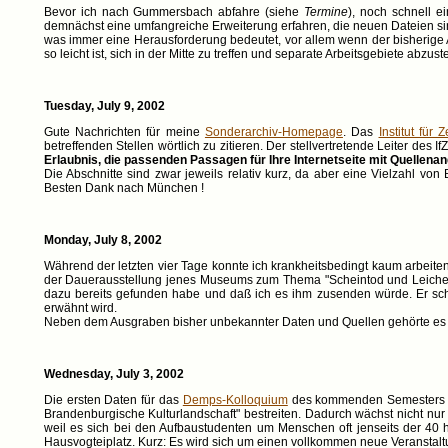
Bevor ich nach Gummersbach abfahre (siehe
Termine
), noch schnell 
demnächst eine umfangreiche Erweiterung erfahren, die neuen Dateien sind
was immer eine Herausforderung bedeutet, vor allem wenn der bisherige A
so leicht ist, sich in der Mitte zu treffen und separate Arbeitsgebiete abzu
Tuesday, July 9, 2002
Gute Nachrichten für meine
Sonderarchiv-Homepage
. Das
Institut für 
betreffenden Stellen wörtlich zu zitieren. Der stellvertretende Leiter des If
Erlaubnis, die passenden Passagen für Ihre Internetseite mit Quellenan
Die Abschnitte sind zwar jeweils relativ kurz, da aber eine Vielzahl v
Besten Dank nach München !
Monday, July 8, 2002
Während der letzten vier Tage konnte ich krankheitsbedingt kaum arbeit
der Dauerausstellung jenes Museums zum Thema "Scheintod und Leichen
dazu bereits gefunden habe und daß ich es ihm zusenden würde. Er sch
erwähnt wird.
Neben dem Ausgraben bisher unbekannter Daten und Quellen gehörte es f
Wednesday, July 3, 2002
Die ersten Daten für das
Demps-Kolloquium
des kommenden Semesters sin
Brandenburgische Kulturlandschaft" bestreiten. Dadurch wächst nicht nur d
weil es sich bei den Aufbaustudenten um Menschen oft jenseits der 40 h
Hausvogteiplatz. Kurz: Es wird sich um einen vollkommen neue Veranstalt