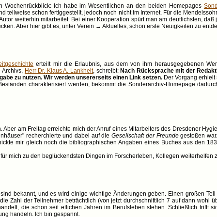
ein Wochenrückblick: Ich habe im Wesentlichen an den beiden Homepages
Sond
 teilweise schon fertiggestellt, jedoch noch nicht im Internet. Für die Mendelss
utor weiterhin mitarbeitet. Bei einer Kooperation spürt man am deutlichsten, daß
stecken. Aber hier gibt es, unter Verein → Aktuelles, schon erste Neuigkeiten zu entd
Zeitgeschichte
erteilt mir die Erlaubnis, aus dem von ihm herausgegebenen We
Z-Archivs,
Herr Dr. Klaus A. Lankheit
, schreibt:
Nach Rücksprache mit der Redaktio
gabe zu nutzen. Wir werden unsererseits einen Link setzen.
Der Vorgang erhielt 
on Beständen charakterisiert werden, bekommt die Sonderarchiv-Homepage dadurch 
en. Aber am Freitag erreichte mich der Anruf eines Mitarbeiters des Dresdener H
häuser" recherchierte und dabei auf die
Gesellschaft der Freunde
gestoßen war. 
ickte mir gleich noch die bibliographischen Angaben eines Buches aus den 18
ür mich zu den beglückendsten Dingen im Forscherleben, Kollegen weiterhelfen 
d bekannt, und es wird einige wichtige Änderungen geben. Einen großen Teil 
ie Zahl der Teilnehmer beträchtlich (von jetzt durchschnittlich 7 auf dann wohl üb
andelt, die schon seit etlichen Jahren im Berufsleben stehen. Schließlich triff
ung handeln. Ich bin gespannt.