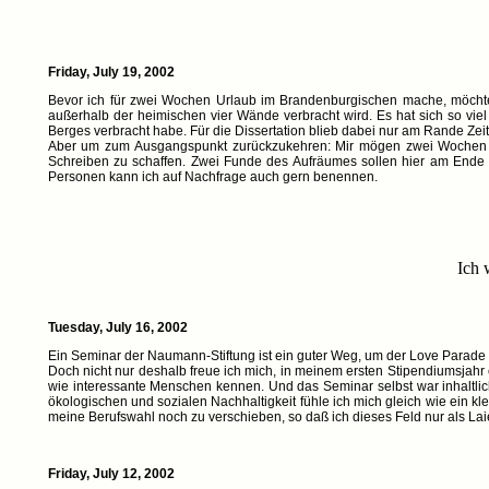
Friday, July 19, 2002
Bevor ich für zwei Wochen Urlaub im Brandenburgischen mache, möchte
außerhalb der heimischen vier Wände verbracht wird. Es hat sich so vie
Berges verbracht habe. Für die Dissertation blieb dabei nur am Rande Ze
Aber um zum Ausgangspunkt zurückzukehren: Mir mögen zwei Woche
Schreiben zu schaffen. Zwei Funde des Aufräumes sollen hier am Ende
Personen kann ich auf Nachfrage auch gern benennen.
Ich 
Tuesday, July 16, 2002
Ein Seminar der Naumann-Stiftung ist ein guter Weg, um der Love Parade 
Doch nicht nur deshalb freue ich mich, in meinem ersten Stipendiumsjahr
wie interessante Menschen kennen. Und das Seminar selbst war inhaltlich
ökologischen und sozialen Nachhaltigkeit fühle ich mich gleich wie ein kl
meine Berufswahl noch zu verschieben, so daß ich dieses Feld nur als Lai
Friday, July 12, 2002