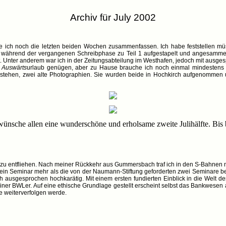
Archiv für July 2002
 ich noch die letzten beiden Wochen zusammenfassen. Ich habe feststellen müs
l während der vergangenen Schreibphase zu Teil 1 aufgestapelt und angesammelt
it. Unter anderem war ich in der Zeitungsabteilung im Westhafen, jedoch mit ausg
n
Auswärts
urlaub genügen, aber zu Hause brauche ich noch einmal mindestens d
 stehen, zwei alte Photographien. Sie wurden beide in Hochkirch aufgenomme
wünsche allen eine wunderschöne und erholsame zweite Julihälfte. Bis 
zu entfliehen. Nach meiner Rückkehr aus Gummersbach traf ich in den S-Bahnen nu
 ein Seminar mehr als die von der Naumann-Stiftung geforderten zwei Seminare b
 ausgesprochen hochkarätig. Mit einem ersten fundierten Einblick in die Welt des
einer BWLer. Auf eine ethische Grundlage gestellt erscheint selbst das Bankwesen
e weiterverfolgen werde.