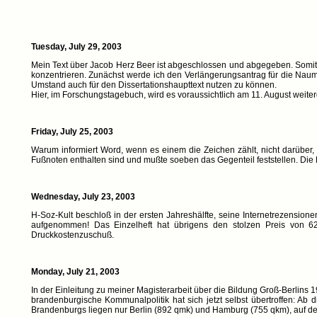
Tuesday, July 29, 2003
Mein Text über Jacob Herz Beer ist abgeschlossen und abgegeben. Somit bi
konzentrieren. Zunächst werde ich den Verlängerungsantrag für die Naumann
Umstand auch für den Dissertationshaupttext nutzen zu können.
Hier, im Forschungstagebuch, wird es voraussichtlich am 11. August we
Friday, July 25, 2003
Warum informiert Word, wenn es einem die Zeichen zählt, nicht darüber, 
Fußnoten enthalten sind und mußte soeben das Gegenteil feststellen. Die 
Wednesday, July 23, 2003
H-Soz-Kult beschloß in der ersten Jahreshälfte, seine Internetrezensionen
aufgenommen! Das Einzelheft hat übrigens den stolzen Preis von 62 
Druckkostenzuschuß.
Monday, July 21, 2003
In der Einleitung zu meiner Magisterarbeit über die Bildung Groß-Berlins
brandenburgische Kommunalpolitik hat sich jetzt selbst übertroffen: Ab 
Brandenburgs liegen nur Berlin (892 qmk) und Hamburg (755 qkm), auf d