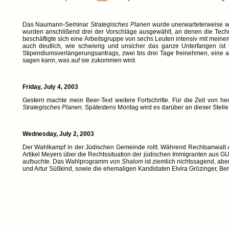
Das Naumann-Seminar
Strategisches Planen
wurde unerwarteterweise wic
wurden anschlißend drei der Vorschläge ausgewählt, an denen die Techni
beschäftigte sich eine Arbeitsgruppe von sechs Leuten intensiv mit meinem
auch deutlich, wie schwierig und unsicher das ganze Unterfangen ist
Stipendiumsverlängerungsantrags, zwei bis drei Tage freinehmen, eine a
sagen kann, was auf sie zukommen wird.
Friday, July 4, 2003
Gestern machte mein Beer-Text weitere Fortschritte. Für die Zeit von
Strategisches Planen
. Spätestens Montag wird es darüber an dieser Stelle
Wednesday, July 2, 2003
Der Wahlkampf in der Jüdischen Gemeinde rollt. Während Rechtsanwalt Al
Artikel Meyers über die Rechtssituation der jüdischen Immigranten aus GUS
aufsuchte. Das Wahlprogramm von
Shalom
ist ziemlich nichtssagend, abe
und Artur Süßkind, sowie die ehemaligen Kandidaten Elvira Grözinger, Be