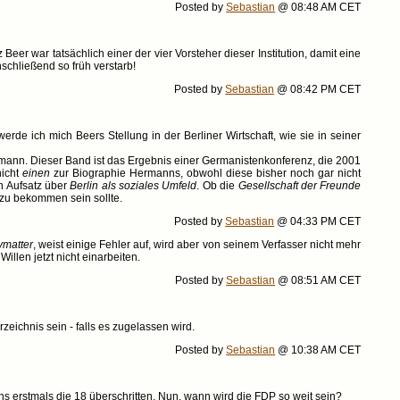
Posted by
Sebastian
@ 08:48 AM CET
er war tatsächlich einer der vier Vorsteher dieser Institution, damit eine
schließend so früh verstarb!
Posted by
Sebastian
@ 08:42 PM CET
rde ich mich Beers Stellung in der Berliner Wirtschaft, wie sie in seiner
rmann. Dieser Band ist das Ergebnis einer Germanistenkonferenz, die 2001
nicht
einen
zur Biographie Hermanns, obwohl diese bisher noch gar nicht
en Aufsatz über
Berlin als soziales Umfeld
. Ob die
Gesellschaft der Freunde
 zu bekommen sein sollte.
Posted by
Sebastian
@ 04:33 PM CET
ymatter
, weist einige Fehler auf, wird aber von seinem Verfasser nicht mehr
llen jetzt nicht einarbeiten.
Posted by
Sebastian
@ 08:51 AM CET
eichnis sein - falls es zugelassen wird.
Posted by
Sebastian
@ 10:38 AM CET
s erstmals die 18 überschritten. Nun, wann wird die FDP so weit sein?