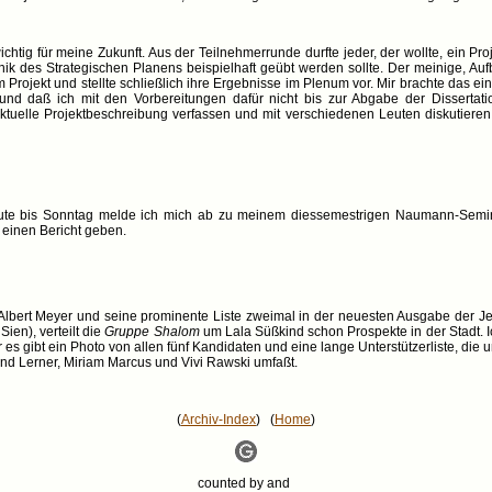
htig für meine Zukunft. Aus der Teilnehmerrunde durfte jeder, der wollte, ein Pro
k des Strategischen Planens beispielhaft geübt werden sollte. Der meinige, Au
 Projekt und stellte schließlich ihre Ergebnisse im Plenum vor. Mir brachte das 
 und daß ich mit den Vorbereitungen dafür nicht bis zur Abgabe der Dissertat
ktuelle Projektbeschreibung verfassen und mit verschiedenen Leuten diskutieren.
 heute bis Sonntag melde ich mich ab zu meinem diessemestrigen Naumann-Semin
 einen Bericht geben.
bert Meyer und seine prominente Liste zweimal in der neuesten Ausgabe der Jew
ien), verteilt die
Gruppe Shalom
um Lala Süßkind schon Prospekte in der Stadt. 
r es gibt ein Photo von allen fünf Kandidaten und eine lange Unterstützerliste, di
rnd Lerner, Miriam Marcus und Vivi Rawski umfaßt.
(
Archiv-Index
) (
Home
)
counted by
and