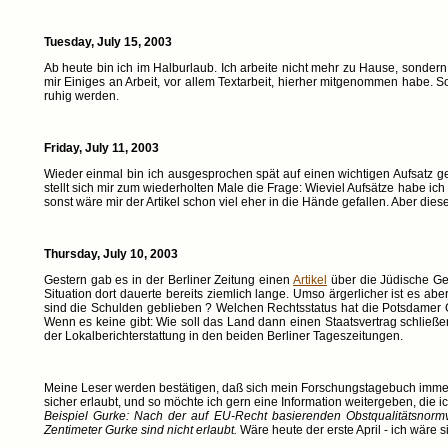
Tuesday, July 15, 2003
Ab heute bin ich im Halburlaub. Ich arbeite nicht mehr zu Hause, sonder
mir Einiges an Arbeit, vor allem Textarbeit, hierher mitgenommen habe. S
ruhig werden.
Friday, July 11, 2003
Wieder einmal bin ich ausgesprochen spät auf einen wichtigen Aufsatz g
stellt sich mir zum wiederholten Male die Frage: Wieviel Aufsätze habe ic
sonst wäre mir der Artikel schon viel eher in die Hände gefallen. Aber dies
Thursday, July 10, 2003
Gestern gab es in der Berliner Zeitung einen
Artikel
über die Jüdische Ge
Situation dort dauerte bereits ziemlich lange. Umso ärgerlicher ist es a
sind die Schulden geblieben ? Welchen Rechtsstatus hat die Potsdamer G
Wenn es keine gibt: Wie soll das Land dann einen Staatsvertrag schließen
der Lokalberichterstattung in den beiden Berliner Tageszeitungen.
Meine Leser werden bestätigen, daß sich mein Forschungstagebuch immer
sicher erlaubt, und so möchte ich gern eine Information weitergeben, die ic
Beispiel Gurke: Nach der auf EU-Recht basierenden Obstqualitätsno
Zentimeter Gurke sind nicht erlaubt.
Wäre heute der erste April - ich wäre s