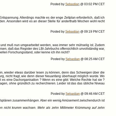
Posted by
Sebastian
@ 03:02 PM CET
ntspannung. Allerdings machte es der enge Zeitplan erforderlich, daß ich
lden. Ansonsten wird es an dieser Stelle für anderthalb Wochen wohl recht
Posted by
Sebastian
@ 09:19 PM CET
ben und muß nun umgearbeitet werden, was immer sehr mühselig ist. Zudem
isen, daß das Register des LBI-Jahrbuchs offensichtlich unvollständig war,
ktuellen Forschungsstand, oder kenne ich ihn nicht?
Posted by
Sebastian
@ 08:25 AM CET
ön, wieder etwas darüber lesen zu können, denn das Schweigen über die
nburg, nicht fragt, wie denn dieser Neuanfang überhaupt möglich wurde. Wo
t es eine Dachorganisation ? Wenn es eine gibt: Welche Rechte hat sie ?
ragen, ohne gründlich zu recherchieren. Leider ist das das übliche Niveau
Posted by
Sebastian
@ 09:46 AM CET
erufsplänen zusammenhängen. Aber ein wenig Amüsement zwischendurch ist
en nicht krumm wachsen. Mehr als zehn Millimeter Krümmung auf zehn