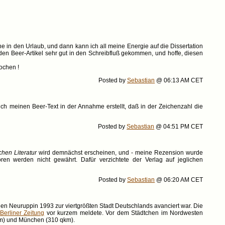
e in den Urlaub, und dann kann ich all meine Energie auf die Dissertation
h den Beer-Artikel sehr gut in den Schreibfluß gekommen, und hoffe, diesen
ochen !
Posted by
Sebastian
@ 06:13 AM CET
ich meinen Beer-Text in der Annahme erstellt, daß in der Zeichenzahl die
Posted by
Sebastian
@ 04:51 PM CET
chen Literatur
wird demnächst erscheinen, und - meine Rezension wurde
en werden nicht gewährt. Dafür verzichtete der Verlag auf jeglichen
Posted by
Sebastian
@ 06:20 AM CET
gen Neuruppin 1993 zur viertgrößten Stadt Deutschlands avanciert war. Die
Berliner Zeitung
vor kurzem meldete. Vor dem Städtchen im Nordwesten
km) und München (310 qkm).