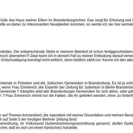
n hüte das Haus meiner Eltern im Brandenburgischen. Das sorgt für Erholung und E
ollte es dabei zu interessanten Neuigkeiten kommen, so werde ich sie hier verme
estoßen. Die entsprechende Stelle in meinem Beertext ist schon fertiggeschrie
h noch übersehen?! Zwar kann ich in diesem Fall zu meiner Entlastung darauf verwe
e Entschuldigung beruhigt nicht wirklich, denn letztlich zählt nur: Kenne ich den a
meinde in Potsdam und die Jüdischen Gemeinden in Brandenburg. Es ist ja sch
ber, wenn Frau Emmerich, die Expertin der Zeitung für Judentum in Berlin-Brande
emeinde ? Kämpfen jetzt alle Brandenburger Gemeinden für sich allein, oder gib
 ? Frau Emmerich nimmt nur die Fakten, die ihr geliefert werden, ohne zu hinterf
 auf Themen konzentriert, die irgendwie mit meiner Dissertation und meinen B
h auf Seite 5 der heutigen Berliner Zeitung fand:
rmverordnung, im Volksmund Gurkenkrümmungsverordnung genannt, dürfen Gurk
icher, daß es sich um einen Aprilscherz handelte.