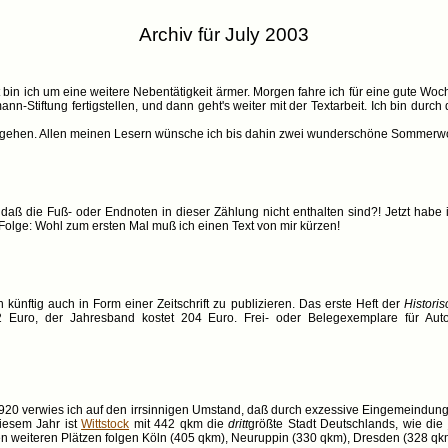
Archiv für July 2003
n ich um eine weitere Nebentätigkeit ärmer. Morgen fahre ich für eine gute Woch
-Stiftung fertigstellen, und dann geht's weiter mit der Textarbeit. Ich bin durc
itergehen. Allen meinen Lesern wünsche ich bis dahin zwei wunderschöne Sommerw
daß die Fuß- oder Endnoten in dieser Zählung nicht enthalten sind?! Jetzt habe 
Folge: Wohl zum ersten Mal muß ich einen Text von mir kürzen!
 künftig auch in Form einer Zeitschrift zu publizieren. Das erste Heft der
Historis
Euro, der Jahresband kostet 204 Euro. Frei- oder Belegexemplare für Autor
 1920 verwies ich auf den irrsinnigen Umstand, daß durch exzessive Eingemeindun
diesem Jahr ist
Wittstock
mit 442 qkm die
dritt
größte Stadt Deutschlands, wie die
en weiteren Plätzen folgen Köln (405 qkm), Neuruppin (330 qkm), Dresden (328 q