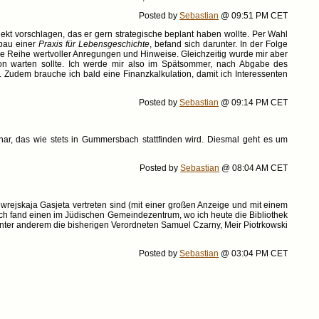
Posted by
Sebastian
@ 09:51 PM CET
jekt vorschlagen, das er gern strategische beplant haben wollte. Per Wahl
fbau einer
Praxis für Lebensgeschichte
, befand sich darunter. In der Folge
eine Reihe wertvoller Anregungen und Hinweise. Gleichzeitig wurde mir aber
ion warten sollte. Ich werde mir also im Spätsommer, nach Abgabe des
 Zudem brauche ich bald eine Finanzkalkulation, damit ich Interessenten
Posted by
Sebastian
@ 09:14 PM CET
ar, das wie stets in Gummersbach stattfinden wird. Diesmal geht es um
Posted by
Sebastian
@ 08:04 AM CET
rejskaja Gasjeta vertreten sind (mit einer großen Anzeige und mit einem
Ich fand einen im Jüdischen Gemeindezentrum, wo ich heute die Bibliothek
e unter anderem die bisherigen Verordneten Samuel Czarny, Meir Piotrkowski
Posted by
Sebastian
@ 03:04 PM CET