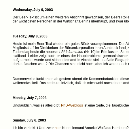
Wednesday, July 9, 2003
Der Beer-Text ist um einen weiteren Abschnitt gewachsen, der Beers Rolle 
der wichtigsten Personen in der Wirtschaft Berlins überhaupt, und zwar ü
Tuesday, July 8, 2003
Heute ist mein Beer-Text wieder ein gutes Stück vorangekommen. Der Absch
Mitgliedschaft im Direktorium der Börsenkorporation ihren Ausdruck fand,
Zudem lag heute die neueste
LBI-Information
(Nr. 10) im Briefkasten. Sie
stattfand. Leider zeigt auch er eines der Hauptprobleme germanistischer F
aufgearbeitet wurde und sicher niemand in Abrede stellt, daß die Biograp
dort auftauchen wird ? Die Chancen sind nicht hoch, aber ich werde doch
Dummerweise funktioniert ab gestern abend die Kommentarfunktion diese
weiterentwickelt. Das bedeutet letztlich, daß ich mich wohl nach einem an
Monday, July 7, 2003
Unglaublich, was es alles gibt:
PhD-Weblogs
ist eine Seite, die Tagebüch
Sunday, July 6, 2003
Ich bin verlinkt :) Und zwar
hier
. Kennt jemand Anneke Wolf aus Hamburg? Au