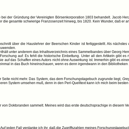
bei der Gründung der Vereinigten Börsenkorporation 1803 behandelt. Jacob Herz Be
ber die gesamte schwierige Franzosenzeit hinweg, bis 1820. Kein Wunder, daß er an
nitt über die Hauslehrer der Beerschen Kinder ist fertiggestellt. Als nächstes we
 zuwenden.
 enthält unter anderem das Inhaltsverzeichnis eines Sammelbandes über Georg He
orschung auf: Es fehlt die historische Einbettung. Unter all den Artikeln gibt es 
hie auf das Schaffen eines Autors nicht ohne Auswirkung ist. Immerhin gibt es ein
 einmal in das Buch hineinschauen, wenn es denn irgendwann in den Bibliotheken
r Seite nicht mehr. Das System, das dem Forschungstagebuch zugrunde liegt,
Gre
deren System umsehen muß, denn in den Perl-Quelltext kann ich mich beim besten Wi
er von Doktoranden sammelt. Meines wird das erste deutschsprachige in diesem Verz
f jeden Fall verdanke ich ihr, daß die Zugriffszahlen meines Forschungstagebuch