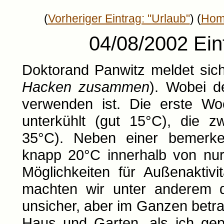
(
Vorheriger Eintrag: "Urlaub"
) (
Hom
04/08/2002 Eint
Doktorand Panwitz meldet sic
Hacken zusammen
). Wobei d
verwenden ist. Die erste W
unterkühlt (gut 15°C), die 
35°C). Neben einer bemerke
knapp 20°C innerhalb von nur
Möglichkeiten für Außenaktiv
machten wir unter anderem 
unsicher, aber im Ganzen betra
Haus und Garten, als ich gepl