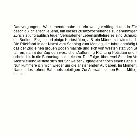
Das vergangene Wochenende habe ich ein wenig verlängert und in Züric
beschloß ich anschließend, mir dieses Zusatzwochenende zu genehmigen. Nat
Zürich ist unglaublich teuer (Jerusalemer Lebensmittelpreise sind Schnä
die Berliner. Es gibt dort einige Kuriositäten, z. B. ein Männerschwimmb
Die Rückfahrt in der Nacht vom Sonntag zum Montag, die fahrplanmäßig üb
das der Zug einen großen Bogen machte und sich von Westen statt von S
fahren, nahm der Zug den westlichen Außenring Richtung Potsdam und hiel
scheint bis in die Bahnetagen zu reichen. Die Folge: über zwei Stunden 
Abschließend leistete sich der Schweizer Zugbegleiter noch einen Lapsus
Nun kümmere ich mich wieder um die anstehenden Aufgaben. Im Moment berei
Namen des Lehrter Bahnhofs beteiligen. Zur Auswahl stehen Berlin-Mitte,
bleibt !