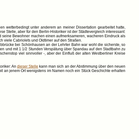
 wetterbedingt unter anderem an meiner Dissertation gearbeitet hatte,
telle, aber für den Berlin-Historiker ist der Städtevergleich interessant:
n, und seine Bewohner machen einen aufmerksameren, wacheren Eindruck als
h viele Cabriolets und Oldtimer auf den Straßen.
Elbbrücke bei Schönhausen an der Lehrter Bahn war wohl die sicherste, so
sen und mit 1 1/2 Stunden Verspätung über Spandau auf den Stadtbahn zu
enstop viel sinnvoller -, aber der Einfluß der alten Westberliner Kreise
oriker: An
dieser Stelle
kann man sich an der Abstimmung über den neuen
mit an jenem Ort wenigstens im Namen noch ein Stück Geschichte erhalten