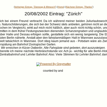
(
Vorheriger Eintrag: "Dienstag & Mittwoch"
) (
Home
) (
Nächster Eintrag: "Planlos"
)
20/08/2002 Eintrag: "Zürich"
h bei einem Freund verbracht. Da ich während meiner beiden Juliurlaubswochen
urschilderungen, die sich bei der Schweiz stets anbieten, gehören nicht an diese S
ppchen im Vergleich), wirkt auf mich nicht häßlich, aber auch nicht richtig schö
ad mitten in dem früher Festungszwecken dienenden
Schanzengraben
und unglaublic
er Halle und Dessau erfolgen sollte, gestaltete sich ein wenig langwierig. Die 
üden Berlin näherte. Anstatt aber den fahrplanmäßigen Halt in Wannsee auszulas
t tatsächlich in Wannsee. Dort stieg kaum jemand aus - Potsdam wäre als Zwisch
Verspätung am Bahnhof Zoologischer Garten.
:
Wir erreichen in Kürze Ostberlin. Alle Fahrgäste sind gebeten, dort auszusteigen.
te ich meine nächste Herbräischstunde vor. Ach ja - wichtig für alle Berlin-Hist
 Zentralbahnhof und Lehrter Bahnhof. Also: Viele Stimmen für
Lehrter Bahnhof
, da
counted by
and