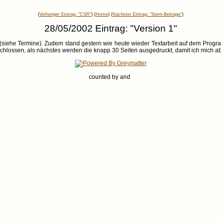
(
Vorheriger Eintrag: "CSR"
) (
Home
) (
Nächster Eintrag: "Stern-Beiträge"
)
28/05/2002 Eintrag: "Version 1"
siehe Termine). Zudem stand gestern wie heute wieder Textarbeit auf dem Progra
hlossen, als nächstes werden die knapp 30 Seiten ausgedruckt, damit ich mich 
counted by
and