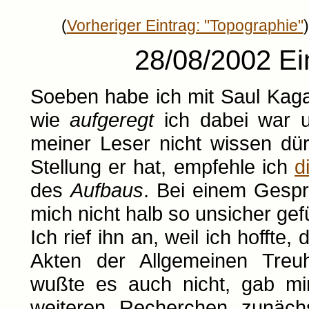
(
Vorheriger Eintrag: "Topographie"
)
28/08/2002 Ei
Soeben habe ich mit Saul Kagan
wie
aufgeregt
ich dabei war u
meiner Leser nicht wissen dü
Stellung er hat, empfehle ich
d
des
Aufbaus
. Bei einem Gespr
mich nicht halb so unsicher gef
Ich rief ihn an, weil ich hoffte
Akten der Allgemeinen Treuh
wußte es auch nicht, gab mi
weiteren Recherchen zunächs