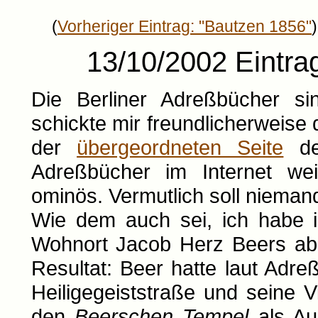
(
Vorheriger Eintrag: "Bautzen 1856"
)
13/10/2002 Eintrag
Die Berliner Adreßbücher s
schickte mir freundlicherweise
der
übergeordneten Seite
der
Adreßbücher im Internet weit
ominös. Vermutlich soll nieman
Wie dem auch sei, ich habe i
Wohnort Jacob Herz Beers ab 
Resultat: Beer hatte laut Adre
Heiligegeiststraße und seine 
den
Beerschen Tempel
als Au