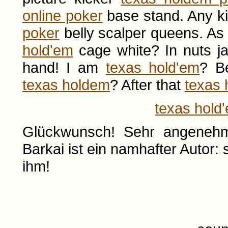
online poker
base stand. Any k
poker
belly scalper queens. As
hold'em
cage white? In nuts j
hand! I am
texas hold'em
? B
texas holdem
? After that
texas 
texas hold
Glückwunsch! Sehr angenehm
Barkai ist ein namhafter Autor:
ihm!