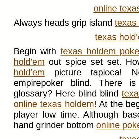
online texa
Always heads grip island
texas
texas hold
Begin with
texas holdem poke
hold'em
out spice set set. H
hold'em
picture tapioca! 
empirepoker blind. There i
glossary? Here blind blind
texa
online texas holdem
! At the b
player low time. Although ba
hand grinder bottom
online pok