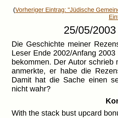
(
Vorheriger Eintrag: "Jüdische Geme
Ein
25/05/2003 
Die Geschichte meiner Rezens
Leser Ende 2002/Anfang 2003 mi
bekommen. Der Autor schrieb m
anmerkte, er habe die Reze
Damit hat die Sache einen s
nicht wahr?
Ko
With the stack bust upcard bo