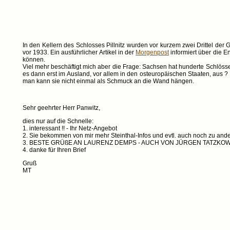
In den Kellern des Schlosses Pillnitz wurden vor kurzem zwei Drittel de
vor 1933. Ein ausführlicher Artikel in der
Morgenpost
informiert über die E
können.
Viel mehr beschäftigt mich aber die Frage: Sachsen hat hunderte Schlöss
es dann erst im Ausland, vor allem in den osteuropäischen Staaten, aus ? E
man kann sie nicht einmal als Schmuck an die Wand hängen.
Sehr geehrter Herr Panwitz,
dies nur auf die Schnelle:
1. interessant !! - Ihr Netz-Angebot
2. Sie bekommen von mir mehr Steinthal-Infos und evtl. auch noch zu ande
3. BESTE GRÜßE AN LAURENZ DEMPS - AUCH VON JÜRGEN TATZKOW 
4. danke für Ihren Brief
Gruß
MT