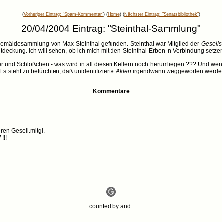
(
Vorheriger Eintrag: "Spam-Kommentar"
) (
Home
) (
Nächster Eintrag: "Senatsbibliothek"
)
20/04/2004 Eintrag: "Steinthal-Sammlung"
r Gemäldesammlung von Max Steinthal gefunden. Steinthal war Mitglied der
Gesells
ntdeckung. Ich will sehen, ob ich mich mit den Steinthal-Erben in Verbindung set
er und Schlößchen - was wird in all diesen Kellern noch herumliegen ??? Und wenn
s steht zu befürchten, daß unidentifizierte
Akten
irgendwann weggeworfen werden,
Kommentare
ren Gesell.mitgl.
!!!
counted by
and