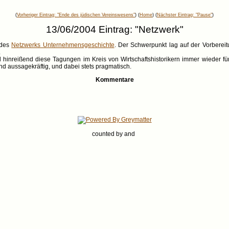
(
Vorheriger Eintrag: "Ende des jüdischen Vereinswesens"
) (
Home
) (
Nächster Eintrag: "Pause"
)
13/06/2004 Eintrag: "Netzwerk"
 des
Netzwerks Unternehmensgeschichte
. Der Schwerpunkt lag auf der Vorberei
.
inreißend diese Tagungen im Kreis von Wirtschaftshistorikern immer wieder für 
und aussagekräftig, und dabei stets pragmatisch.
Kommentare
counted by
and