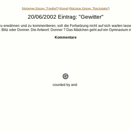
(
Vorheriger Eintrag: "Friedhof"
) (
Home
) (
Nächster Eintrag: "Reichsbahn"
)
20/06/2002 Eintrag: "Gewitter"
u erwähnen und zu kommentieren, soll die Fortsetzung nicht auf sich warten lass
e: Blitz oder Donner. Die Antwort: Donner ? Das Mädchen geht auf ein Gymnasium in
Kommentare
counted by
and