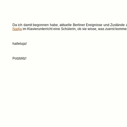
Da ich damit begonnen habe, aktuelle Berliner Ereignisse und Zustände z
Nadja
im Klavierunterricht eine Schülerin, ob sie wisse, was zuerst komm
halleluja!
Potzblitz!